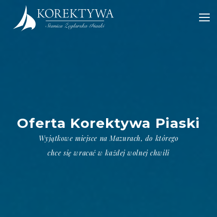
POWRÓT
Oferta Korektywa Piaski
PORT KOREKTYWA
Wyjątkowe miejsce na Mazurach, do którego
DLA REZYDENTÓW
chce się wracać w każdej wolnej chwili
CZARTER STILLO 30
OSADA KOREKTYWA
POKOJE PORTOWE