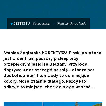
SKLEP POD DŹWIGIEM
USŁUGI SZKUTNICZE
JESTEŚ TU:
Strona główna
Oferta Korektywa Piaski
HALA DO ZIMOWANIA JACHTÓW
Stanica Żeglarska KOREKTYWA Piaski położona
jest w centrum puszczy piskiej, przy
przepięknym jeziorze Bełdany. Przyroda
dogrywa u nas szczególną rolę - otacza nas
dookoła, zieleń i toń wody to dominujące
kolory. Może właśnie dlatego, każdy kto
odkryje to miejsce, chce do niego wracać...