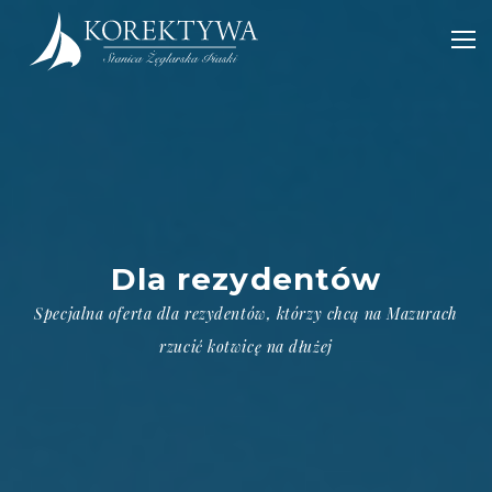
POWRÓT
Dla rezydentów
PORT KOREKTYWA
Specjalna oferta dla rezydentów, którzy chcą na Mazurach
DLA REZYDENTÓW
rzucić kotwicę na dłużej
CZARTER STILLO 30
OSADA KOREKTYWA
POKOJE PORTOWE