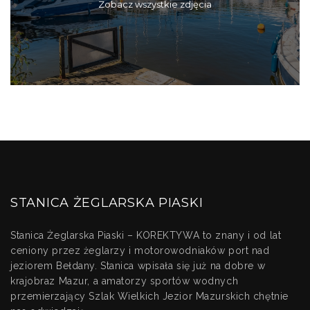
Zobacz wszystkie zdjęcia
STANICA ŻEGLARSKA PIASKI
Stanica Żeglarska Piaski – KOREKTYWA to znany i od lat
ceniony przez żeglarzy i motorowodniaków port nad
jeziorem Bełdany. Stanica wpisała się już na dobre w
krajobraz Mazur, a amatorzy sportów wodnych
przemierzający Szlak Wielkich Jezior Mazurskich chętnie