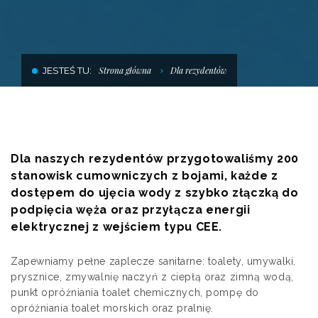
SKLEP POD DŹWIGIEM
USŁUGI SZKUTNICZE
JESTEŚ TU:
Strona główna
Dla rezydentów
HALA DO ZIMOWANIA JACHTÓW
Dla naszych rezydentów przygotowaliśmy 200
stanowisk cumowniczych z bojami, każde z
dostępem do ujęcia wody z szybko złączką do
podpięcia węża oraz przyłącza energii
elektrycznej z wejściem typu CEE.
Zapewniamy pełne zaplecze sanitarne: toalety, umywalki,
prysznice, zmywalnię naczyń z ciepłą oraz zimną wodą,
punkt opróżniania toalet chemicznych, pompę do
opróżniania toalet morskich oraz pralnię.