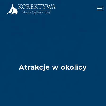
POWRÓT
PORT KOREKTYWA
Atrakcje w okolicy
DLA REZYDENTÓW
CZARTER STILLO 30
OSADA KOREKTYWA
POKOJE PORTOWE