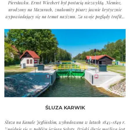
Piersławku. Ernst Wiechert był postacią niezwykłą. Niemiec,
urodzony na Mazurach, znakomity pisarz jawnie krytycznie
wypowiadający się na temat nazizmu. Za swoje poglądy trafił...
ŚLUZA KARWIK
Śluza na Kanale Jeglińskim, wybudowana w latach 1845-1849 r.
Znajduje się w pobliżu jeziora Seksty. Dzięki śluzie możliwa jest