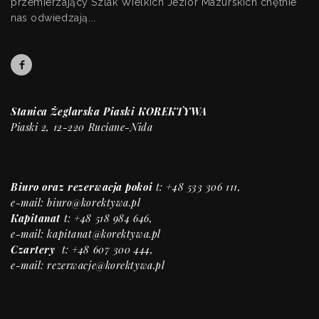
przemierzający Szlak Wielkich Jezior Mazurskich chętnie
nas odwiedzają...
Stanica Żeglarska Piaski KOREKTYWA
Piaski 2, 12-220 Ruciane-Nida
Biuro
oraz rezerwacja pokoi
t: +48 533 306 111,
e-mail:
biuro@korektywa.pl
Kapitanat
t: +48 518 984 646,
e-mail:
kapitanat@korektywa.pl
Czartery
t: +48 607 300 444,
e-mail:
rezerwacje@korektywa.pl