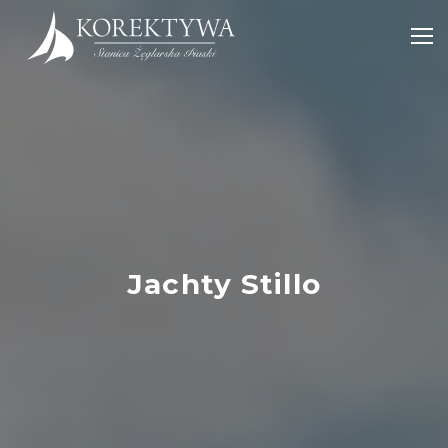
POWRÓT
PORT KOREKTYWA
Jachty Stillo
DLA REZYDENTÓW
CZARTER STILLO 30
OSADA KOREKTYWA
POKOJE PORTOWE