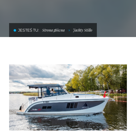
SKLEP POD DŹWIGIEM
USŁUGI SZKUTNICZE
JESTEŚ TU:
Strona główna
Jachty Stillo
HALA DO ZIMOWANIA JACHTÓW