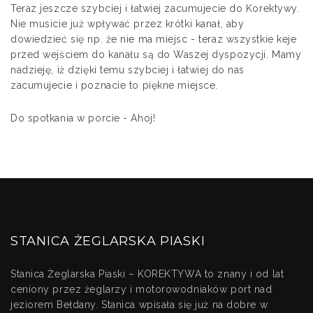
Teraz jeszcze szybciej i łatwiej zacumujecie do Korektywy.
Nie musicie już wpływać przez krótki kanał, aby
dowiedzieć się np. że nie ma miejsc - teraz wszystkie keje
przed wejściem do kanału są do Waszej dyspozycji. Mamy
nadzieję, iż dzięki temu szybciej i łatwiej do nas
zacumujecie i poznacie to piękne miejsce.
Do spotkania w porcie - Ahoj!
STANICA ŻEGLARSKA PIASKI
Stanica Żeglarska Piaski – KOREKTYWA to znany i od lat
ceniony przez żeglarzy i motorowodniaków port nad
jeziorem Bełdany. Stanica wpisała się już na dobre w