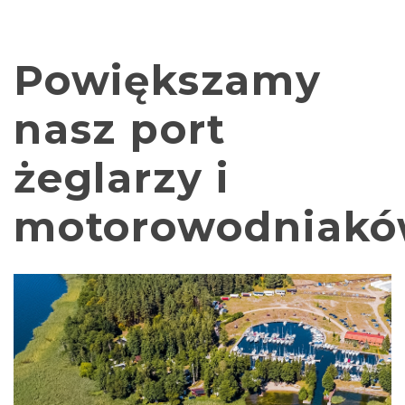
SKLEP POD DŹWIGIEM
Powiększamy
USŁUGI SZKUTNICZE
nasz port
HALA DO ZIMOWANIA JACHTÓW
żeglarzy i
motorowodniak