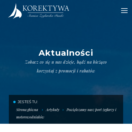
Aktualności
POWRÓT
Zobacz co się u nas dzieje, bądź na bieżąco
korzystaj z promocji i rabatów
PORT KOREKTYWA
DLA REZYDENTÓW
JESTEŚ TU:
CZARTER STILLO 30
Strona główna
Artykuły
Powiększamy nasz port żeglarzy i
OSADA KOREKTYWA
motorowodniaków
POKOJE PORTOWE