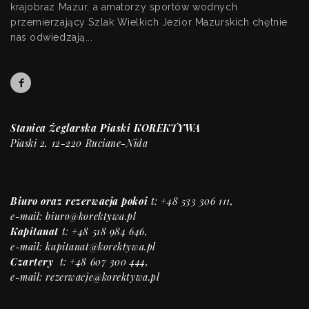
krajobraz Mazur, a amatorzy sportów wodnych
przemierzający Szlak Wielkich Jezior Mazurskich chętnie
nas odwiedzają...
Stanica Żeglarska Piaski KOREKTYWA
Piaski 2, 12-220 Ruciane-Nida
Biuro
oraz rezerwacja pokoi
t: +48 533 306 111,
e-mail:
biuro@korektywa.pl
Kapitanat
t: +48 518 984 646,
e-mail:
kapitanat@korektywa.pl
Czartery
t: +48 607 300 444,
e-mail:
rezerwacje@korektywa.pl